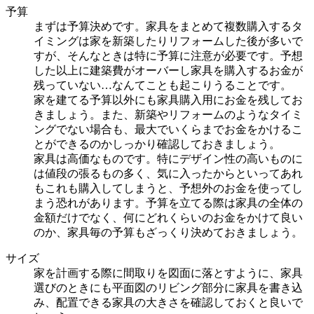
予算
まずは予算決めです。家具をまとめて複数購入するタ
イミングは家を新築したりリフォームした後が多いで
すが、そんなときは特に予算に注意が必要です。予想
した以上に建築費がオーバーし家具を購入するお金が
残っていない…なんてことも起こりうることです。
家を建てる予算以外にも家具購入用にお金を残してお
きましょう。また、新築やリフォームのようなタイミ
ングでない場合も、最大でいくらまでお金をかけるこ
とができるのかしっかり確認しておきましょう。
家具は高価なものです。特にデザイン性の高いものに
は値段の張るもの多く、気に入ったからといってあれ
もこれも購入してしまうと、予想外のお金を使ってし
まう恐れがあります。予算を立てる際は家具の全体の
金額だけでなく、何にどれくらいのお金をかけて良い
のか、家具毎の予算もざっくり決めておきましょう。
サイズ
家を計画する際に間取りを図面に落とすように、家具
選びのときにも平面図のリビング部分に家具を書き込
み、配置できる家具の大きさを確認しておくと良いで