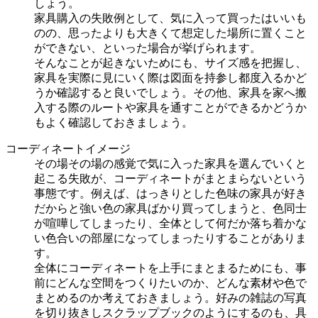
しょう。
家具購入の失敗例として、気に入って買ったはいいも
のの、思ったよりも大きくて想定した場所に置くこと
ができない、といった場合が挙げられます。
そんなことが起きないためにも、サイズ感を把握し、
家具を実際に見にいく際は図面を持参し都度入るかど
うか確認すると良いでしょう。その他、家具を家へ搬
入する際のルートや家具を通すことができるかどうか
もよく確認しておきましょう。
コーディネートイメージ
その場その場の感覚で気に入った家具を選んでいくと
起こる失敗が、コーディネートがまとまらないという
事態です。例えば、はっきりとした色味の家具が好き
だからと強い色の家具ばかり買ってしまうと、色同士
が喧嘩してしまったり、全体として何だか落ち着かな
い色合いの部屋になってしまったりすることがありま
す。
全体にコーディネートを上手にまとまるためにも、事
前にどんな空間をつくりたいのか、どんな素材や色で
まとめるのか考えておきましょう。好みの雑誌の写真
を切り抜きしスクラップブックのようにするのも、具