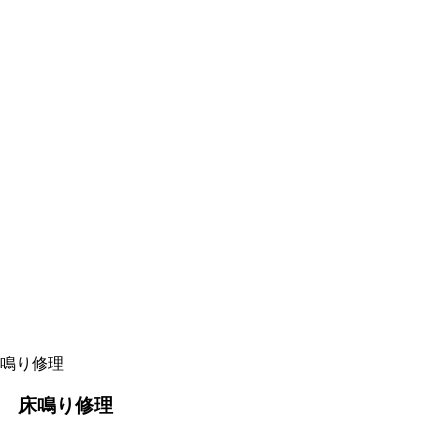
床鳴り修理
館 床鳴り修理